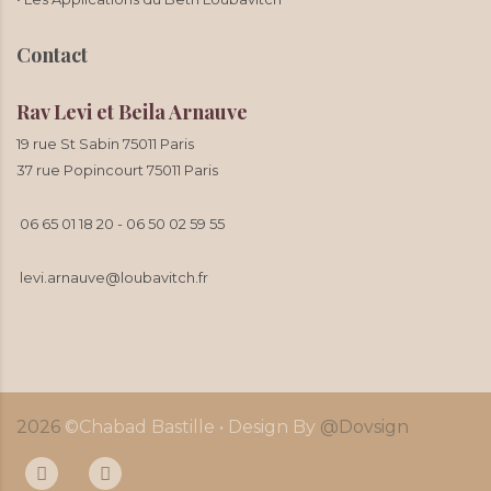
Contact
Rav Levi et Beila Arnauve
19 rue St Sabin 75011 Paris
37 rue Popincourt 75011 Paris
06 65 01 18 20
-
06 50 02 59 55
levi.arnauve@loubavitch.fr
2026
©Chabad Bastille • Design By
@Dovsign