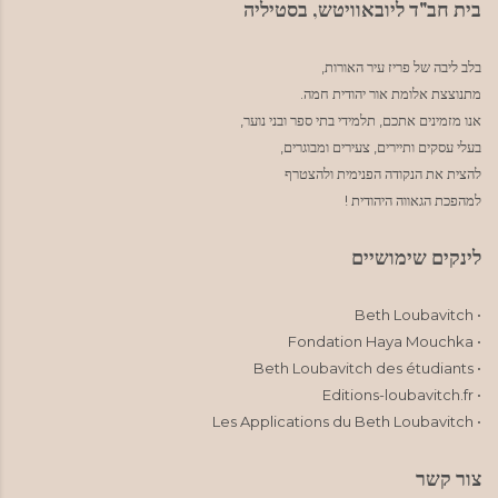
בית חב"ד ליובאוויטש, בסטיליה
בלב ליבה של פריז עיר האורות,
מתנוצצת אלומת אור יהודית חמה.
אנו מזמינים אתכם, תלמידי בתי ספר ובני נוער,
בעלי עסקים ותיירים, צעירים ומבוגרים,
להצית את הנקודה הפנימית ולהצטרף
למהפכת הגאווה היהודית !
לינקים שימושיים
• Beth Loubavitch
• Fondation Haya Mouchka
• Beth Loubavitch des étudiants
• Editions-loubavitch.fr
• Les Applications du Beth Loubavitch
צור קשר